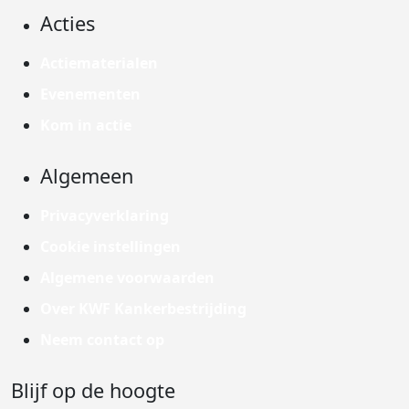
Acties
Actiematerialen
Evenementen
Kom in actie
Algemeen
Privacyverklaring
Cookie instellingen
Algemene voorwaarden
Over KWF Kankerbestrijding
Neem contact op
Blijf op de hoogte