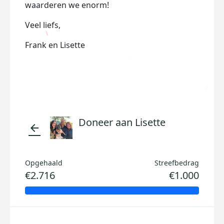
waarderen we enorm!
Veel liefs,
Frank en Lisette
Doneer aan Lisette
arrow_back
Opgehaald
Streefbedrag
€2.716
€1.000