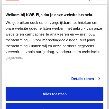
Referentie
Welkom bij KWF. Fijn dat je onze website bezoekt.
We gebruiken cookies en vergelijkbare technieken om 
onze website goed te laten werken, het gebruik van onze 
website en campagnes te analyseren en — met jouw 
toestemming — voor marketingdoeleinden. Met jouw 
toestemming kunnen wij en onze partners gegevens 
Ik wil bijdragen aan de transactiekosten
verwerken, zoals surfgedrag, voorkeuren en technische 
en betaal €0.75 extra.
gegevens.
Doneer nu
Deze gegevens helpen ons om campagnes te meten, 
prestaties te verbeteren en relevante KWF-content te 
Details tonen
tonen. Je kunt je toestemming op elk moment wijzigen of 
intrekken via Cookie instellingen onderaan de pagina. De 
lijst met cookies is te vinden in het tabblad “details”.
Alles toestaan
Opgehaald
Streefbedrag
€2.716
€1.000