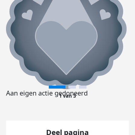
Aan eigen actie gedoneerd
1 van 3
Deel pagina