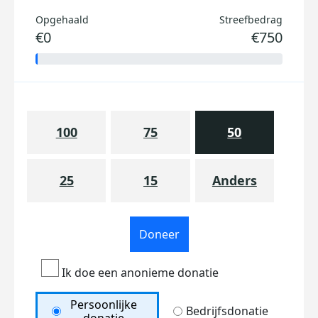
Opgehaald
Streefbedrag
€0
€750
100
75
50
25
15
Anders
Doneer
Ik doe een anonieme donatie
Persoonlijke
Bedrijfsdonatie
donatie