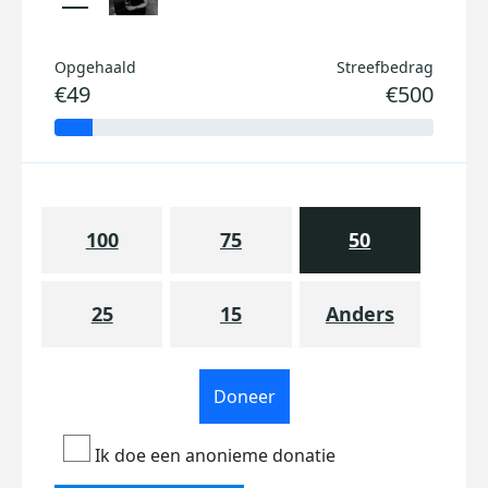
Opgehaald
Streefbedrag
€49
€500
100
75
50
25
15
Anders
Doneer
Ik doe een anonieme donatie