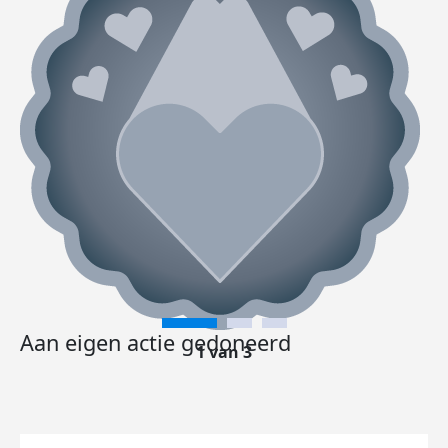
Aan eigen actie gedoneerd
1 van 3