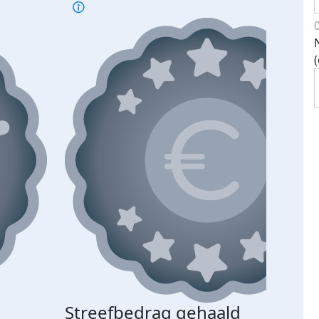
Streefbedrag gehaald