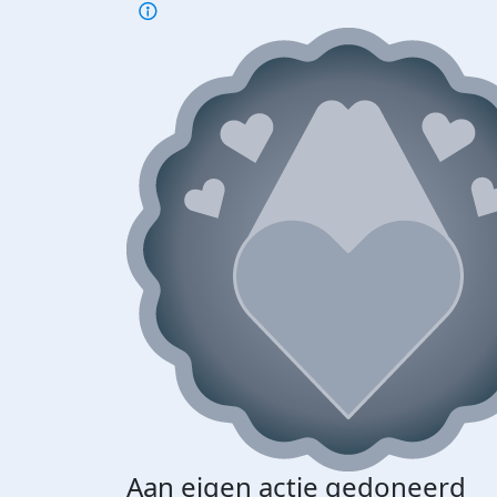
Aan eigen actie gedoneerd