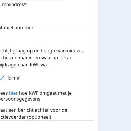
E-mailadres*
Mobiel nummer
Ik blijf graag op de hoogte van nieuws,
acties en manieren waarop ik kan
bijdragen aan KWF via:
E-mail
Lees
hier
hoe KWF omgaat met je
persoonsgegevens.
Laat een bericht achter voor de
fondsenwerver
E-mails verstuurd
actievoerder (optioneel)