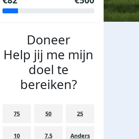
€82
€500
Doneer
Help jij me mijn
doel te
bereiken?
75
50
25
10
7.5
Anders