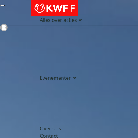
Alles over acties
Login
Evenementen
Over ons
Contact