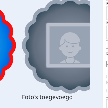
Foto's toegevoegd
Top 