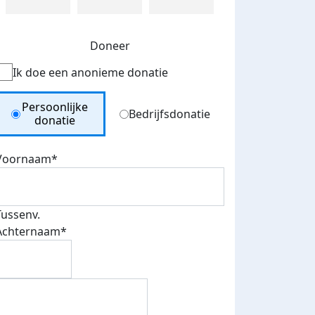
Doneer
Ik doe een anonieme donatie
Donation Type
Persoonlijke
Bedrijfsdonatie
donatie
Voornaam*
Tussenv.
Achternaam*