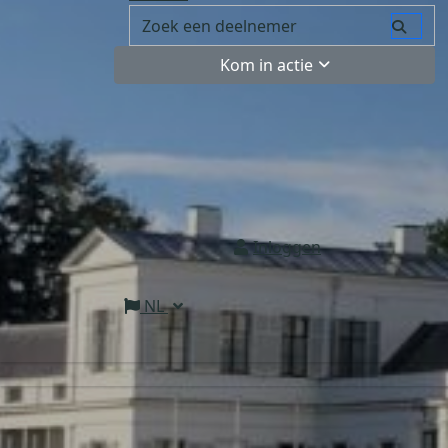
Kom in actie
Inloggen
NL