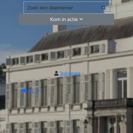
Kom in actie
Inloggen
NL