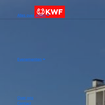
Alles over acties
Evenementen
Over ons
Contact