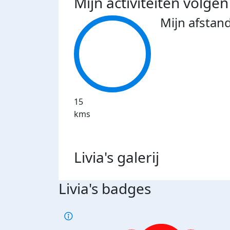
Mijn activiteiten volgen
Mijn afstan
15
kms
Livia's
galerij
Livia's badges