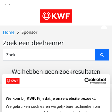
Sponsor
Zoek een deelnemer
We hebben geen zoekresultaten
gevonden
Acties
Welkom bij KWF. Fijn dat je onze website bezoekt.
Actiematerialen
We gebruiken cookies en vergelijkbare technieken om 
Evenementen