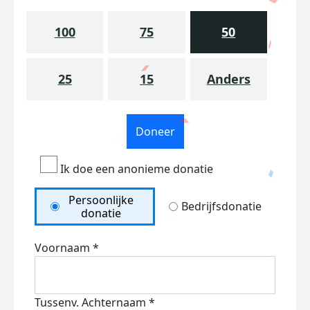
100
75
50
25
15
Anders
Doneer
Ik doe een anonieme donatie
Persoonlijke
Bedrijfsdonatie
donatie
Voornaam *
Tussenv.
Achternaam *