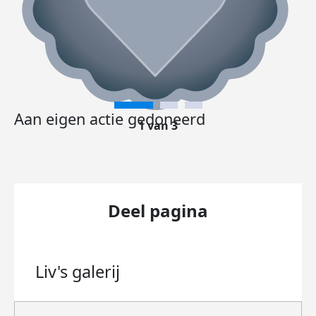
Aan eigen actie gedoneerd
1 van 3
Deel pagina
Liv's
galerij