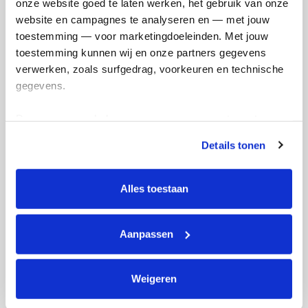
onze website goed te laten werken, het gebruik van onze 
website en campagnes te analyseren en — met jouw 
toestemming — voor marketingdoeleinden. Met jouw 
toestemming kunnen wij en onze partners gegevens 
verwerken, zoals surfgedrag, voorkeuren en technische 
gegevens.
Deze gegevens helpen ons om campagnes te meten, 
prestaties te verbeteren en relevante KWF-content te 
Details tonen
tonen. Je kunt je toestemming op elk moment wijzigen of 
intrekken via Cookie instellingen onderaan de pagina. De 
lijst met cookies is te vinden in het tabblad “details”.
Alles toestaan
Aanpassen
Weigeren