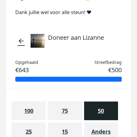
Dank jullie wel voor alle steun! ❤️
Doneer aan Lizanne
arrow_back
Opgehaald
Streefbedrag
€643
€500
100
75
50
25
15
Anders