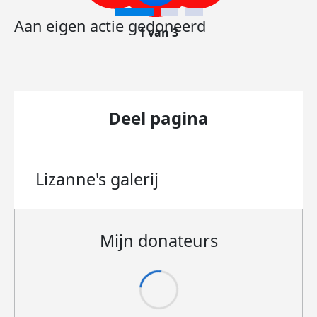
Aan eigen actie gedoneerd
1 van 3
Deel pagina
Lizanne's
galerij
Mijn donateurs