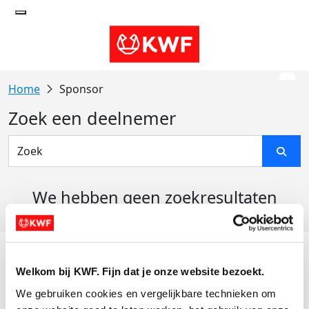
Sponsor
Zoek een deelnemer
We hebben geen zoekresultaten
gevonden
Acties
Welkom bij KWF. Fijn dat je onze website bezoekt.
Actiematerialen
We gebruiken cookies en vergelijkbare technieken om 
Evenementen