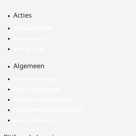
Acties
Actiematerialen
Evenementen
Kom in actie
Algemeen
Privacyverklaring
Cookie instellingen
Algemene voorwaarden
Over KWF Kankerbestrijding
Neem contact op