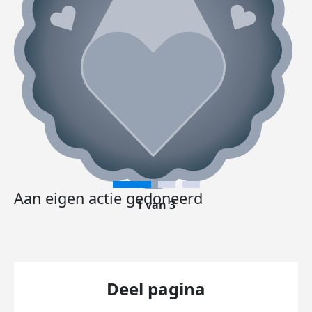
Aan eigen actie gedoneerd
1 van 3
Deel pagina