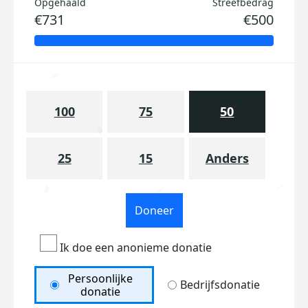
Opgehaald
Streefbedrag
€731
€500
100
75
50
25
15
Anders
Doneer
Ik doe een anonieme donatie
Persoonlijke
Bedrijfsdonatie
donatie