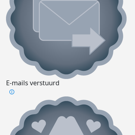
E-mails verstuurd