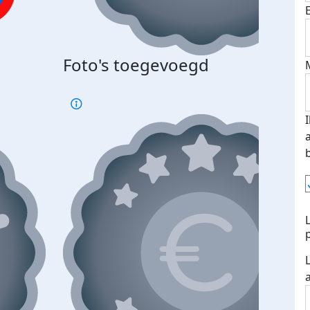
Foto's toegevoegd
€500
verd