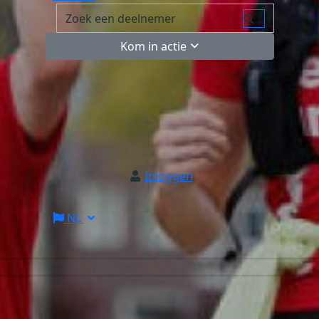
Kom in actie
Inloggen
NL