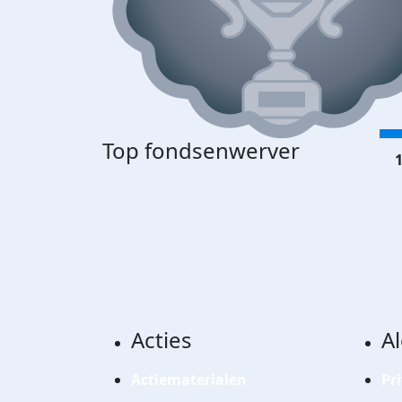
Top fondsenwerver
1
Acties
A
Actiematerialen
Pr