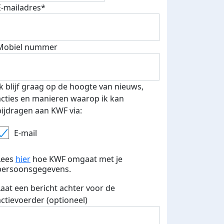
E-mailadres*
 euro opgehaald: t-shirt
E-mails verstuurd
Mobiel nummer
iend
Ik blijf graag op de hoogte van nieuws,
acties en manieren waarop ik kan
bijdragen aan KWF via:
E-mail
Lees
hier
hoe KWF omgaat met je
persoonsgegevens.
Laat een bericht achter voor de
actievoerder (optioneel)