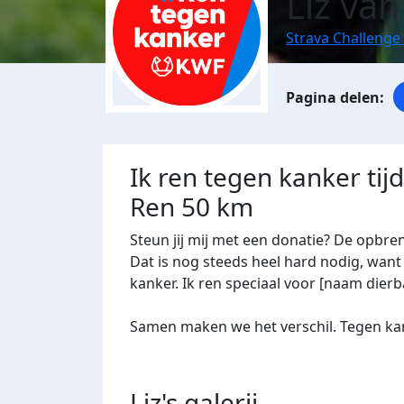
Liz va
Strava Challenge
Ik ren tegen kanker tij
Ren 50 km
Steun jij mij met een donatie? De opbre
Dat is nog steeds heel hard nodig, want 
kanker. Ik ren speciaal voor [naam dierba
Samen maken we het verschil. Tegen kan
Liz's
galerij