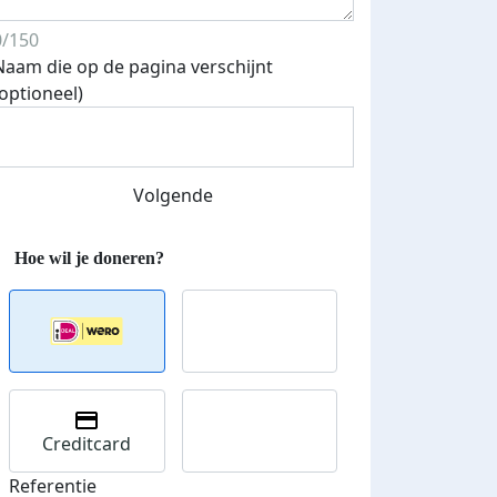
0/150
Naam die op de pagina verschijnt
(optioneel)
Streefbedrag verhoogd
Volgende
Creditcard
Referentie