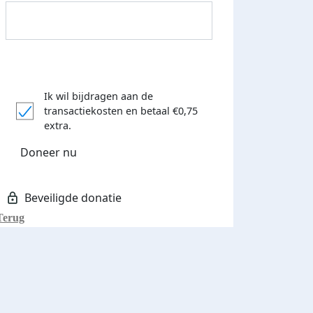
Ik wil bijdragen aan de
transactiekosten
en betaal €0,75
Donateurs bedankt
extra.
Doneer nu
Terug