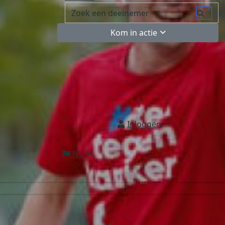
Kom in actie
Inloggen
NL