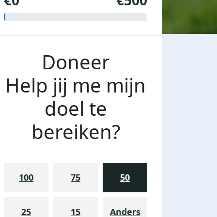
€0
€500
Doneer
Help jij me mijn
doel te
bereiken?
100
75
50
25
15
Anders