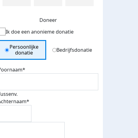
Doneer
Ik doe een anonieme donatie
Donation Type
Persoonlijke
Bedrijfsdonatie
donatie
Voornaam*
Tussenv.
Achternaam*