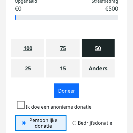
Opgehaald
Streefbedrag
€0
€500
100
75
50
25
15
Anders
Doneer
Ik doe een anonieme donatie
Persoonlijke
Bedrijfsdonatie
donatie