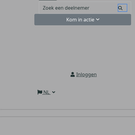
Kom in actie
Inloggen
NL