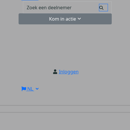
Kom in actie
Inloggen
NL