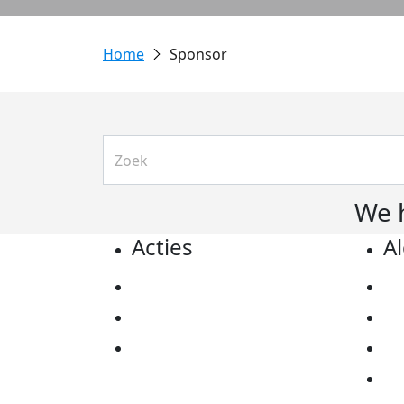
Sponsor
We 
Acties
A
Actiematerialen
Pr
Evenementen
Co
Kom in actie
Al
Ov