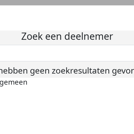
Zoek een deelnemer
hebben geen zoekresultaten gevo
lgemeen
ivacyverklaring
okie instellingen
gemene voorwaarden
er KWF Kankerbestrijding