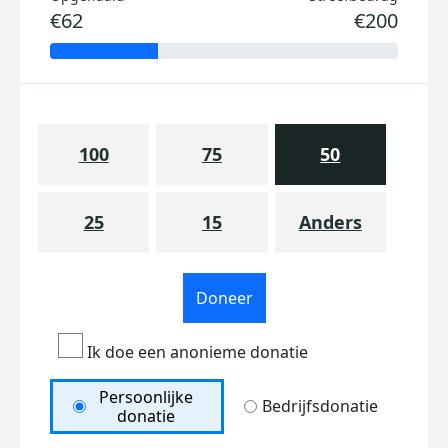
€62
€200
100
75
50
25
15
Anders
Doneer
Ik doe een anonieme donatie
Persoonlijke
Bedrijfsdonatie
donatie