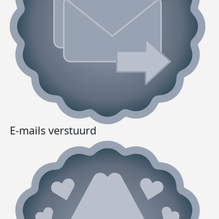
E-mails verstuurd