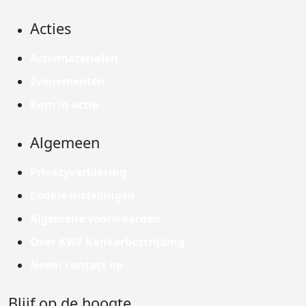
Acties
Actiematerialen
Evenementen
Kom in actie
Algemeen
Privacyverklaring
Cookie instellingen
Algemene voorwaarden
Over KWF Kankerbestrijding
Neem contact op
Blijf op de hoogte