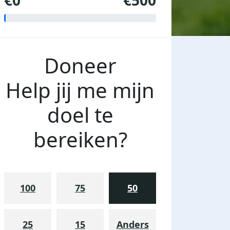
€0
€500
Doneer
Help jij me mijn
doel te
bereiken?
100
75
50
25
15
Anders