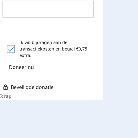
Ik wil bijdragen aan de
transactiekosten
en betaal €0,75
extra.
Donateurs bedankt
Doneer nu
Terug