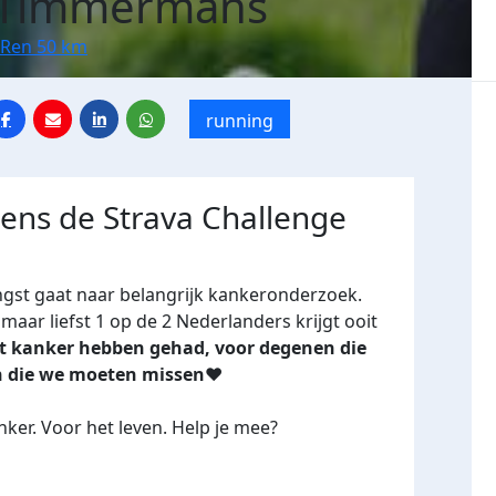
 Timmermans
 Ren 50 km
running
dens de Strava Challenge
ngst gaat naar belangrijk kankeronderzoek.
maar liefst 1 op de 2 Nederlanders krijgt ooit
oit kanker hebben gehad, voor degenen die
n die we moeten missen❤️
ker. Voor het leven. Help je mee?