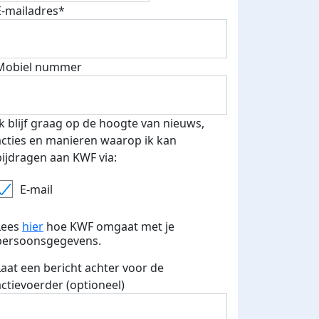
E-mailadres*
Mobiel nummer
 euro opgehaald: t-shirt
E-mails verstuurd
iend
Ik blijf graag op de hoogte van nieuws,
acties en manieren waarop ik kan
bijdragen aan KWF via:
E-mail
Lees
hier
hoe KWF omgaat met je
persoonsgegevens.
Laat een bericht achter voor de
actievoerder (optioneel)