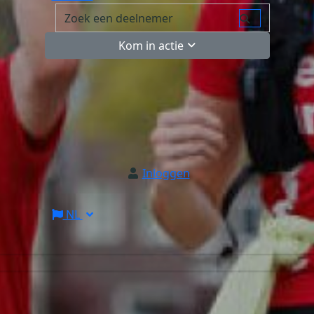
Kom in actie
Inloggen
NL