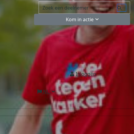
Kom in actie
Inloggen
NL