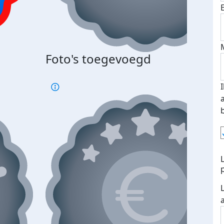
Foto's toegevoegd
€500
verd