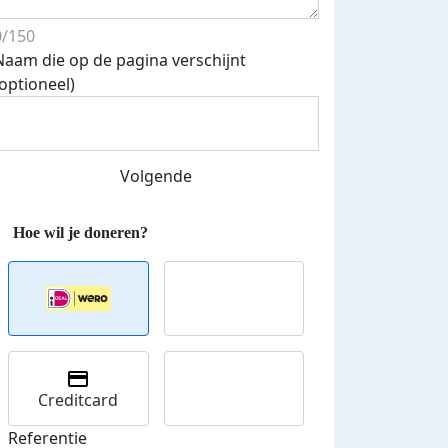
0/150
Naam die op de pagina verschijnt
(optioneel)
Streefbedrag verhoogd
Volgende
Creditcard
Referentie