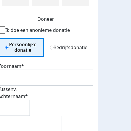
Doneer
Ik doe een anonieme donatie
Donation Type
Persoonlijke
Bedrijfsdonatie
donatie
Voornaam*
Tussenv.
Achternaam*