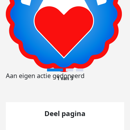
Aan eigen actie gedoneerd
1 van 3
Deel pagina