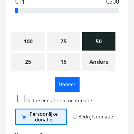
€11
€500
100
75
50
25
15
Anders
Doneer
Ik doe een anonieme donatie
Persoonlijke
Bedrijfsdonatie
donatie