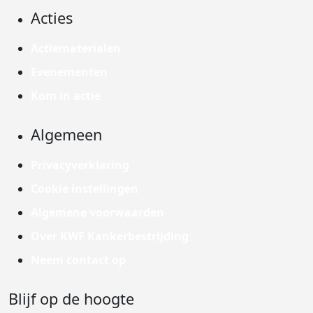
Acties
Actiematerialen
Evenementen
Kom in actie
Algemeen
Privacyverklaring
Cookie instellingen
Algemene voorwaarden
Over KWF Kankerbestrijding
Neem contact op
Blijf op de hoogte