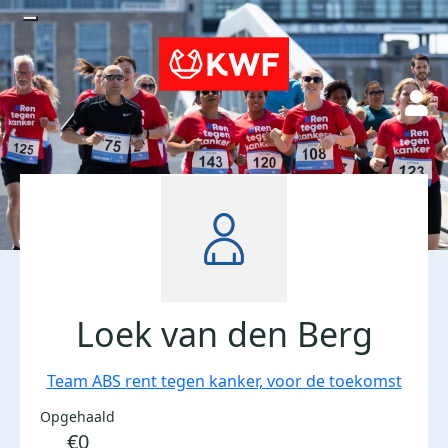
Loek van den Berg
Team ABS rent tegen kanker, voor de toekomst
Opgehaald
€0