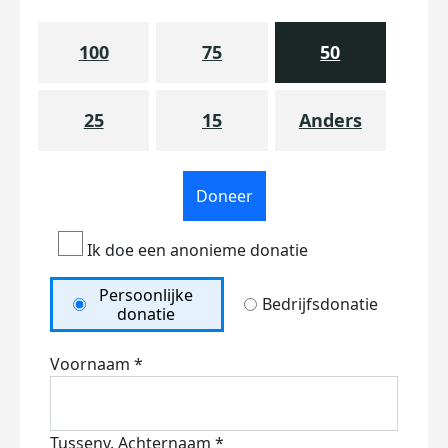
100
75
50
25
15
Anders
Doneer
Ik doe een anonieme donatie
Persoonlijke
Bedrijfsdonatie
donatie
Voornaam *
Tussenv.
Achternaam *