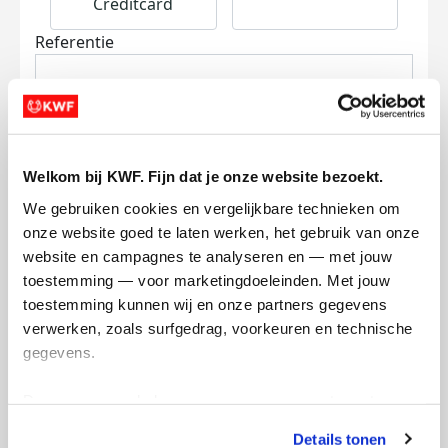
Creditcard
Referentie
Welkom bij KWF. Fijn dat je onze website bezoekt.
We gebruiken cookies en vergelijkbare technieken om 
Ik wil bijdragen aan de transactiekosten
onze website goed te laten werken, het gebruik van onze 
en betaal €0.75 extra.
website en campagnes te analyseren en — met jouw 
toestemming — voor marketingdoeleinden. Met jouw 
Doneer nu
toestemming kunnen wij en onze partners gegevens 
verwerken, zoals surfgedrag, voorkeuren en technische 
gegevens.
Deze gegevens helpen ons om campagnes te meten, 
Opgehaald
prestaties te verbeteren en relevante KWF-content te 
€0
Details tonen
tonen. Je kunt je toestemming op elk moment wijzigen of 