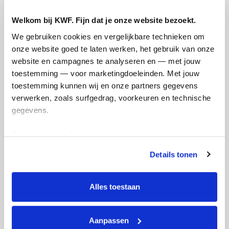
Welkom bij KWF. Fijn dat je onze website bezoekt.
59
We gebruiken cookies en vergelijkbare technieken om 
kms
onze website goed te laten werken, het gebruik van onze 
website en campagnes te analyseren en — met jouw 
toestemming — voor marketingdoeleinden. Met jouw 
Loek's badges
toestemming kunnen wij en onze partners gegevens 
verwerken, zoals surfgedrag, voorkeuren en technische 
gegevens.
Deze gegevens helpen ons om campagnes te meten, 
prestaties te verbeteren en relevante KWF-content te 
Details tonen
tonen. Je kunt je toestemming op elk moment wijzigen of 
intrekken via Cookie instellingen onderaan de pagina. De 
lijst met cookies is te vinden in het tabblad “details”.
Alles toestaan
Aanpassen