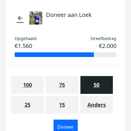
Doneer aan Loek
arrow_back
Opgehaald
Streefbedrag
€1.560
€2.000
100
75
50
25
15
Anders
Doneer