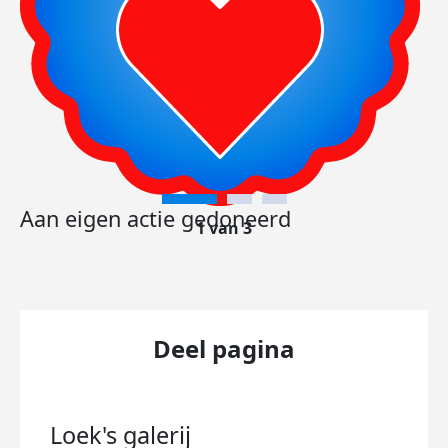
Aan eigen actie gedoneerd
1 van 3
Deel pagina
Loek's
galerij