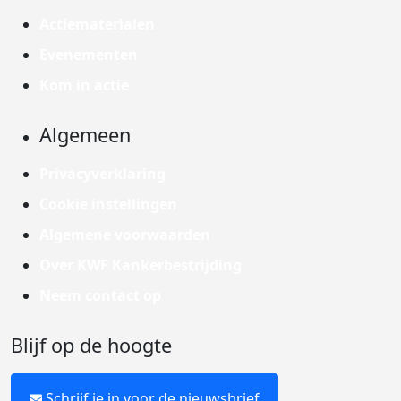
Actiematerialen
Evenementen
Kom in actie
Algemeen
Privacyverklaring
Cookie instellingen
Algemene voorwaarden
Over KWF Kankerbestrijding
Neem contact op
Blijf op de hoogte
Schrijf je in voor de nieuwsbrief