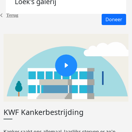
Loek's
galerij
Terug
Doneer
KWF Kankerbestrijding
Kanker raakt ons allemaal. Jaarlijks sterven er zo'n