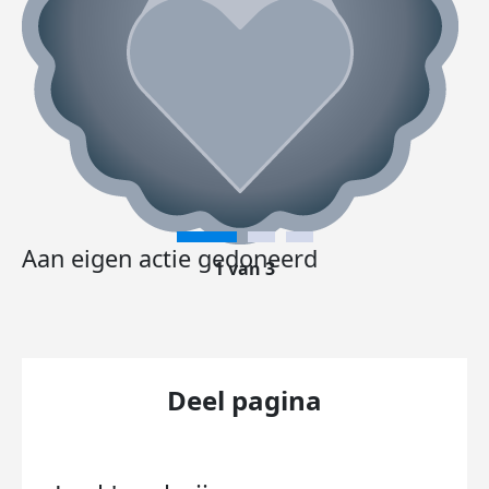
Aan eigen actie gedoneerd
1 van 3
Deel pagina