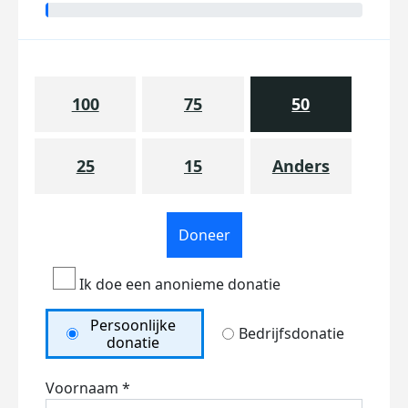
100
75
50
25
15
Anders
Doneer
Ik doe een anonieme donatie
Persoonlijke
Bedrijfsdonatie
donatie
Voornaam *