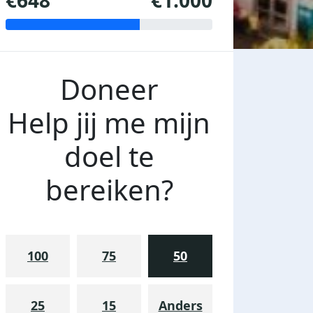
€648
€1.000
Doneer
Help jij me mijn
doel te
bereiken?
100
75
50
25
15
Anders