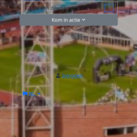
Kom in actie
Inloggen
NL