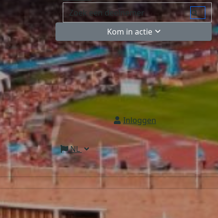
Kom in actie
Inloggen
NL