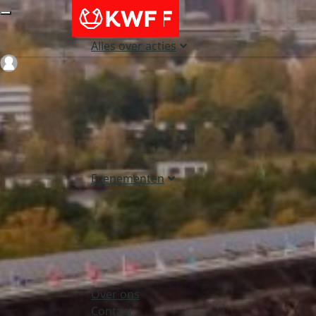
Alles over acties
Login
Evenementen
Over ons
Contact