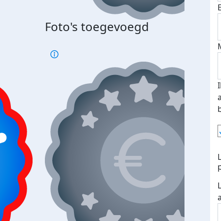
Foto's toegevoegd
€500
verd