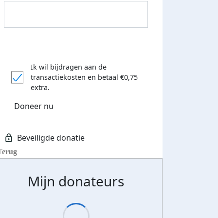
Donateurs bedankt
Ik wil bijdragen aan de
transactiekosten
en betaal €0,75
extra.
Doneer nu
Terug
Mijn donateurs