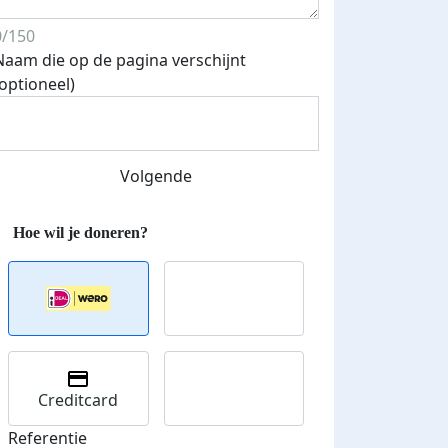
0/150
Naam die op de pagina verschijnt
(optioneel)
Streefbedrag verhoogd
Volgende
Creditcard
Referentie