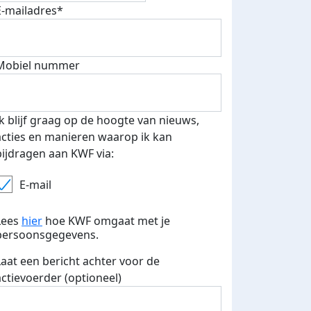
E-mailadres*
 euro opgehaald: t-shirt
E-mails verstuurd
iend
Mobiel nummer
Ik blijf graag op de hoogte van nieuws,
acties en manieren waarop ik kan
bijdragen aan KWF via:
E-mail
Lees
hier
hoe KWF omgaat met je
persoonsgegevens.
Laat een bericht achter voor de
actievoerder (optioneel)