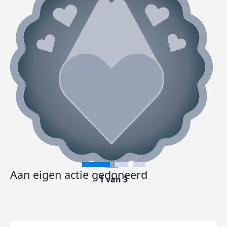
Aan eigen actie gedoneerd
1 van 3