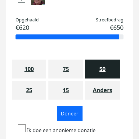
Opgehaald
Streefbedrag
€620
€650
100
75
50
25
15
Anders
Doneer
Ik doe een anonieme donatie