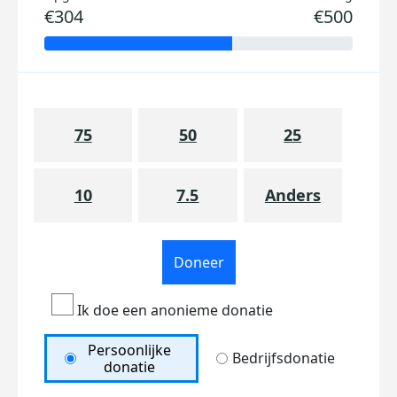
€304
€500
75
50
25
10
7.5
Anders
Doneer
Ik doe een anonieme donatie
Persoonlijke
Bedrijfsdonatie
donatie