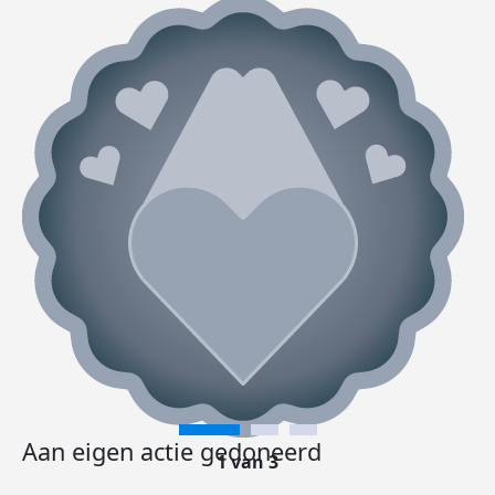
Aan eigen actie gedoneerd
1 van 3