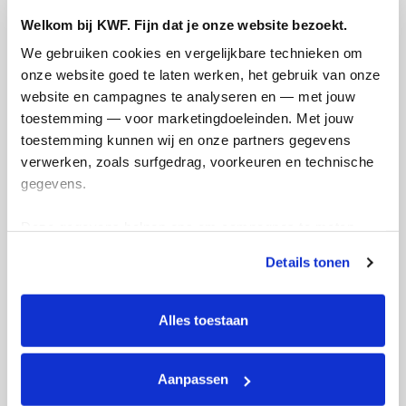
Welkom bij KWF. Fijn dat je onze website bezoekt.
Kanke
316
We gebruiken cookies en vergelijkbare technieken om 
indir
kms
onze website goed te laten werken, het gebruik van onze 
bijd
website en campagnes te analyseren en — met jouw 
moge
Lois's badges
toestemming — voor marketingdoeleinden. Met jouw 
beha
toestemming kunnen wij en onze partners gegevens 
were
verwerken, zoals surfgedrag, voorkeuren en technische 
gegevens.
Wil 
of di
Deze gegevens helpen ons om campagnes te meten, 
of k
prestaties te verbeteren en relevante KWF-content te 
hoop
Details tonen
tonen. Je kunt je toestemming op elk moment wijzigen of 
kank
intrekken via Cookie instellingen onderaan de pagina. De 
lijst met cookies is te vinden in het tabblad “details”.
Dee
Alles toestaan
Aanpassen