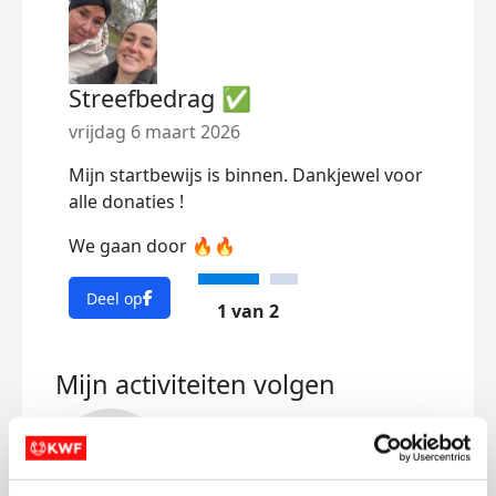
Streefbedrag ✅
Mij
vrijdag 6 maart 2026
dond
Mijn startbewijs is binnen. Dankjewel voor
Ik d
alle donaties !
Eind
We gaan door 🔥🔥
KWF,
Ik do
Deel op
1 van 2
sterk
maar
Mijn activiteiten volgen
vecht
Voor
strij
mach
iema