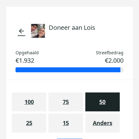
Doneer aan Lois
arrow_back
Opgehaald
Streefbedrag
€1.932
€2.000
100
75
50
25
15
Anders