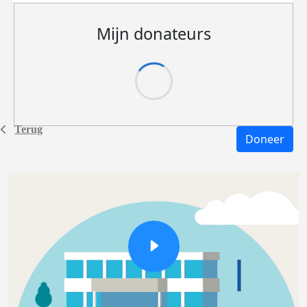
Mijn donateurs
Terug
Doneer