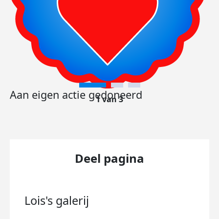
Aan eigen actie gedoneerd
1 van 3
Deel pagina
Lois's
galerij