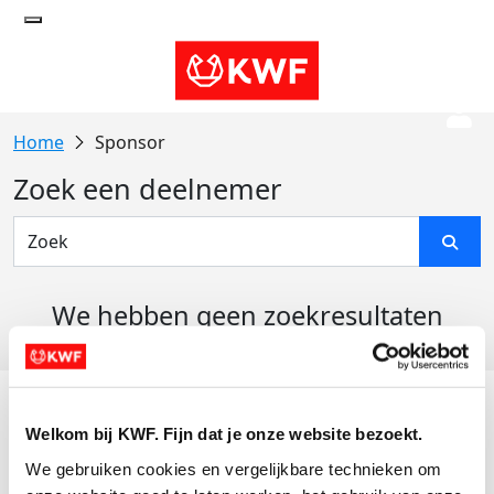
Sponsor
Zoek een deelnemer
We hebben geen zoekresultaten
gevonden
Acties
Welkom bij KWF. Fijn dat je onze website bezoekt.
Actiematerialen
We gebruiken cookies en vergelijkbare technieken om 
Evenementen