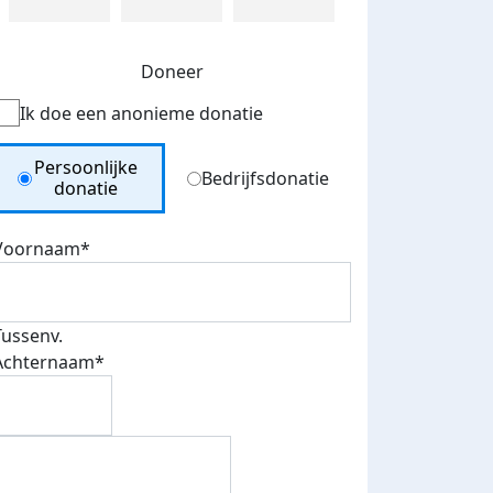
Doneer
Ik doe een anonieme donatie
Donation Type
Persoonlijke
Bedrijfsdonatie
donatie
Voornaam*
Tussenv.
Achternaam*