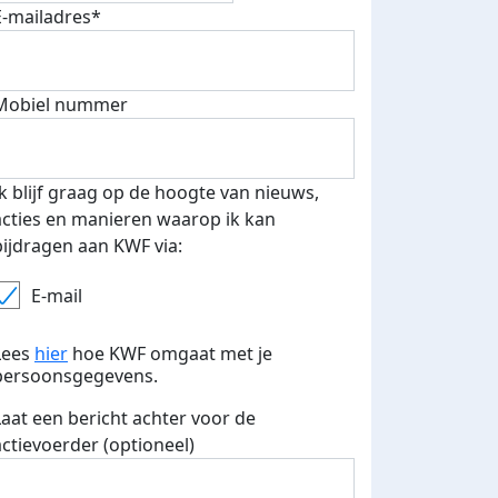
E-mailadres*
Mobiel nummer
 euro opgehaald: t-shirt
E-mails verstuurd
iend
Ik blijf graag op de hoogte van nieuws,
acties en manieren waarop ik kan
bijdragen aan KWF via:
E-mail
Lees
hier
hoe KWF omgaat met je
persoonsgegevens.
Laat een bericht achter voor de
actievoerder (optioneel)