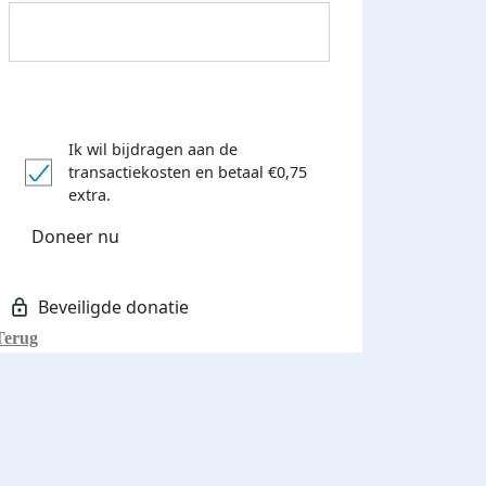
Ik wil bijdragen aan de
transactiekosten
en betaal €0,75
Donateurs bedankt
extra.
Doneer nu
Terug