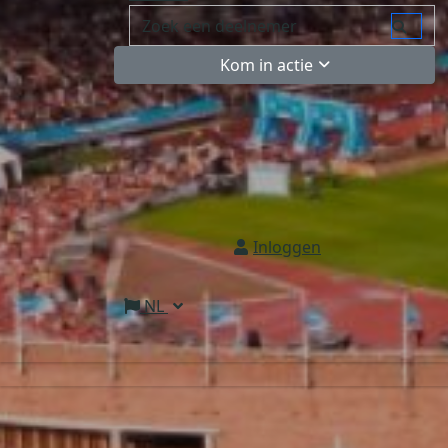
Kom in actie
Inloggen
NL