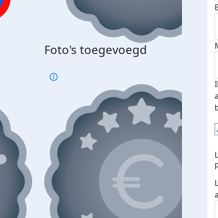
Foto's toegevoegd
€500
verd