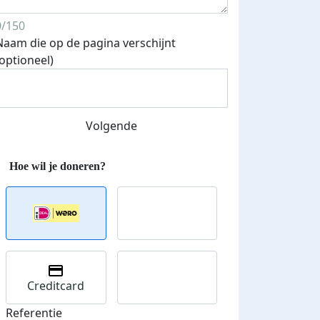
0/150
Naam die op de pagina verschijnt
(optioneel)
Streefbedrag verhoogd
Volgende
Creditcard
Referentie