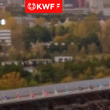
Alles over acties
Login
Evenementen
Over ons
Contact