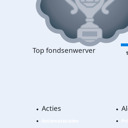
Top fondsenwerver
1
Acties
A
Actiematerialen
Pr