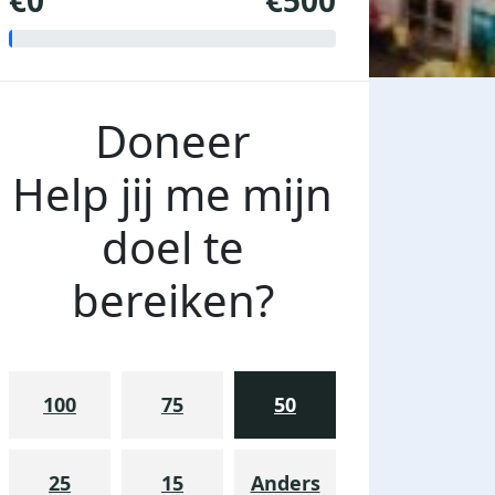
€0
€500
Doneer
Help jij me mijn
doel te
bereiken?
100
75
50
25
15
Anders