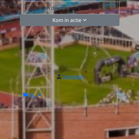
Kom in actie
Inloggen
NL