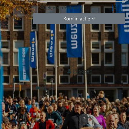
Kom in actie
Inloggen
NL