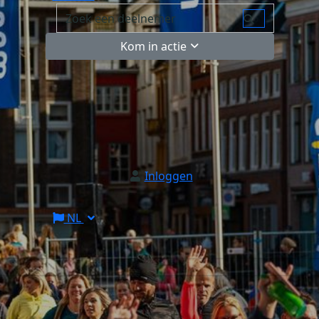
Kom in actie
Inloggen
NL