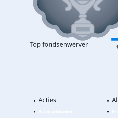
Top fondsenwerver
1
Acties
A
Actiematerialen
Pr