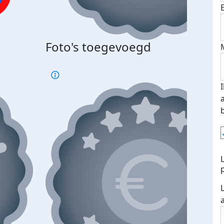
Bij 
Foto's toegevoegd
je je