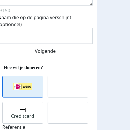
0/150
Naam die op de pagina verschijnt
(optioneel)
Streefbedrag verhoogd
Volgende
Creditcard
Referentie