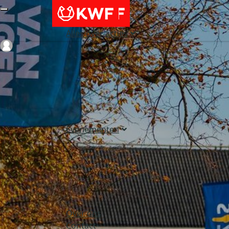
Alles over acties
Login
Evenementen
Over ons
Contact