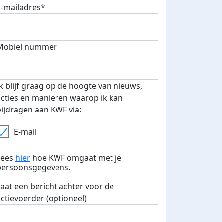
E-mailadres*
500 euro aan donaties ontvang
E-mails verstuurd
 speciale KWF t-shirt!
Mobiel nummer
Ik blijf graag op de hoogte van nieuws,
acties en manieren waarop ik kan
bijdragen aan KWF via:
E-mail
Lees
hier
hoe KWF omgaat met je
persoonsgegevens.
Laat een bericht achter voor de
actievoerder (optioneel)