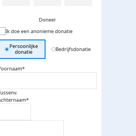
Doneer
Ik doe een anonieme donatie
Donation Type
Persoonlijke
Bedrijfsdonatie
donatie
Voornaam*
Tussenv.
Achternaam*