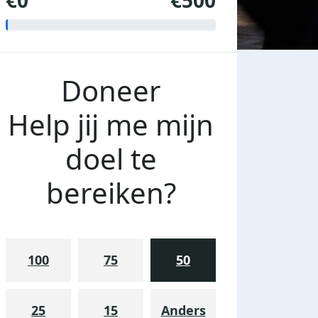
€0
€500
Doneer
Help jij me mijn
doel te
bereiken?
100
75
50
25
15
Anders