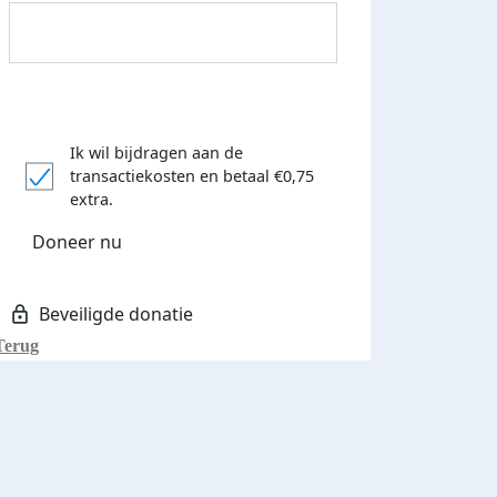
Ik wil bijdragen aan de
transactiekosten
en betaal €0,75
Donateurs bedankt
extra.
Doneer nu
Terug