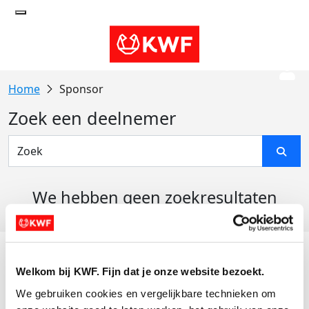
Sponsor
Zoek een deelnemer
We hebben geen zoekresultaten
gevonden
Acties
Welkom bij KWF. Fijn dat je onze website bezoekt.
Actiematerialen
We gebruiken cookies en vergelijkbare technieken om 
Evenementen