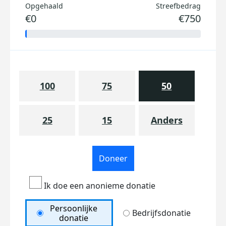
Opgehaald
Streefbedrag
€0
€750
100
75
50
25
15
Anders
Doneer
Ik doe een anonieme donatie
Persoonlijke
Bedrijfsdonatie
donatie