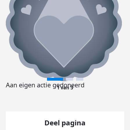
Aan eigen actie gedoneerd
1 van 3
Deel pagina