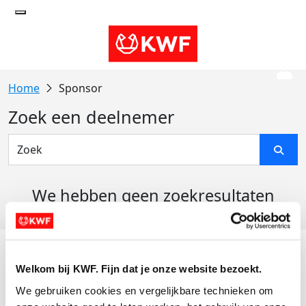
Sponsor
Zoek een deelnemer
We hebben geen zoekresultaten
gevonden
Acties
Welkom bij KWF. Fijn dat je onze website bezoekt.
Actiematerialen
We gebruiken cookies en vergelijkbare technieken om 
Evenementen