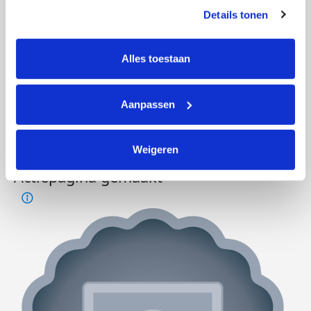
prestaties te verbeteren en relevante KWF-content te 
Details tonen
tonen. Je kunt je toestemming op elk moment wijzigen of 
intrekken via Cookie instellingen onderaan de pagina. De 
lijst met cookies is te vinden in het tabblad “details”.
Alles toestaan
Aanpassen
Weigeren
Actiepagina gemaakt