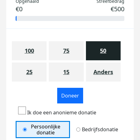
Opgehaald
Streefbedrag
€0
€500
100
75
50
25
15
Anders
Doneer
Ik doe een anonieme donatie
Persoonlijke
Bedrijfsdonatie
donatie