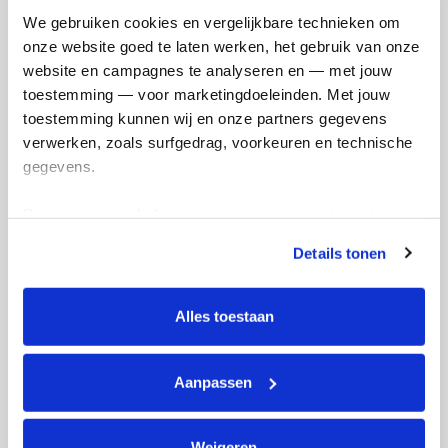
We gebruiken cookies en vergelijkbare technieken om 
onze website goed te laten werken, het gebruik van onze 
website en campagnes te analyseren en — met jouw 
toestemming — voor marketingdoeleinden. Met jouw 
€
50.75
toestemming kunnen wij en onze partners gegevens 
verwerken, zoals surfgedrag, voorkeuren en technische 
Anoniem
gegevens.
Deze gegevens helpen ons om campagnes te meten, 
prestaties te verbeteren en relevante KWF-content te 
Details tonen
tonen. Je kunt je toestemming op elk moment wijzigen of 
intrekken via Cookie instellingen onderaan de pagina. De 
lijst met cookies is te vinden in het tabblad “details”.
Alles toestaan
€
50.75
Aanpassen
Henny
Super, heel veel succes!
Weigeren