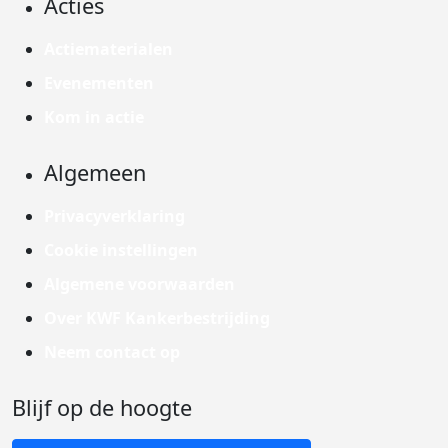
Acties
Actiematerialen
Evenementen
Kom in actie
Algemeen
Privacyverklaring
Cookie instellingen
Algemene voorwaarden
Over KWF Kankerbestrijding
Neem contact op
Blijf op de hoogte