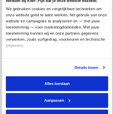
Welkom bij KWF. Fijn dat je onze website bezoekt.
We gebruiken cookies en vergelijkbare technieken om 
onze website goed te laten werken, het gebruik van onze 
€
100.40
website en campagnes te analyseren en — met jouw 
toestemming — voor marketingdoeleinden. Met jouw 
Opa-en-oma van de Vegte
toestemming kunnen wij en onze partners gegevens 
Succes Tess en klas 2E
verwerken, zoals surfgedrag, voorkeuren en technische 
gegevens.
Deze gegevens helpen ons om campagnes te meten, 
prestaties te verbeteren en relevante KWF-content te 
Details tonen
tonen. Je kunt je toestemming op elk moment wijzigen of 
intrekken via Cookie instellingen onderaan de pagina. De 
lijst met cookies is te vinden in het tabblad “details”.
Alles toestaan
€
100.40
Aanpassen
Sieko
mooie actie. Succes . Pannenkoek.