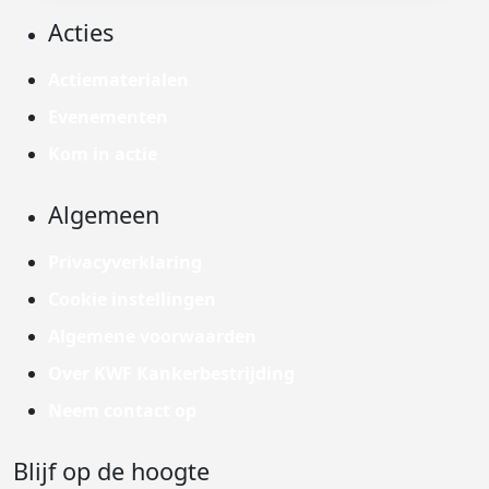
Acties
Actiematerialen
Evenementen
Kom in actie
Algemeen
Privacyverklaring
Cookie instellingen
Algemene voorwaarden
Over KWF Kankerbestrijding
Neem contact op
Blijf op de hoogte