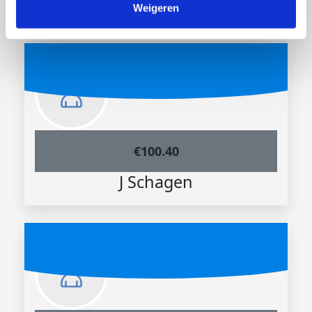
Weigeren
€
100.40
J Schagen