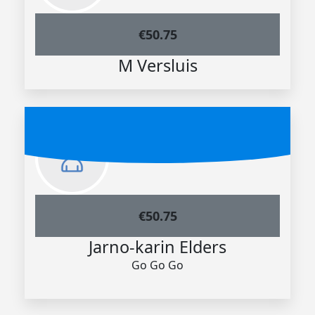
€
50.75
M Versluis
€
50.75
Jarno-karin Elders
Go Go Go