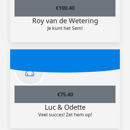
€
100.40
Roy van de Wetering
Je kunt het Sem!
€
75.40
Luc & Odette
Veel succes! Zet hem op!