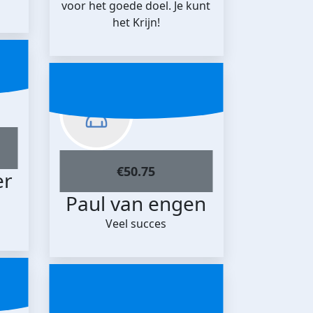
voor het goede doel. Je kunt
het Krijn!
€
50.75
er
Paul van engen
Veel succes