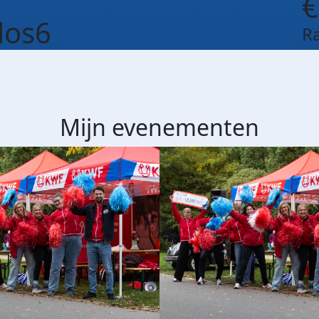
€
los6
R
Mijn evenementen