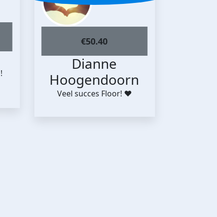
€
50.40
Dianne
!
Hoogendoorn
Veel succes Floor! ❤️