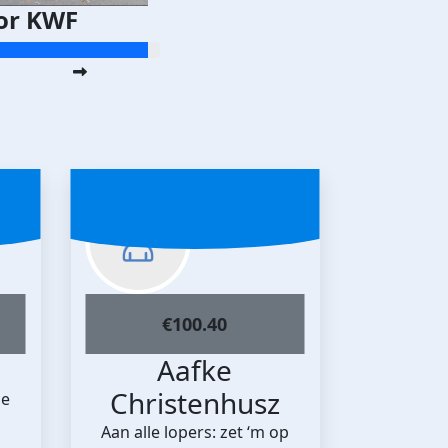
or KWF
€
100.40
Aafke
Christenhusz
de
Aan alle lopers: zet ‘m op