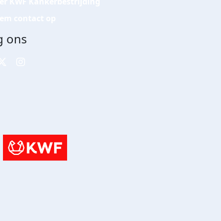
er KWF Kankerbestrijding
em contact op
g ons