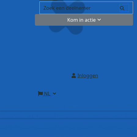
Kom in actie
Inloggen
NL