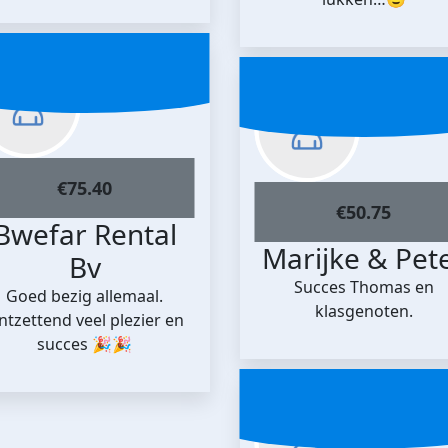
€
75.40
€
50.75
Bwefar Rental
Marijke & Pet
Bv
Succes Thomas en
Goed bezig allemaal.
klasgenoten.
ntzettend veel plezier en
succes 🎉🎉