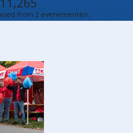
11,265
aised from 2 evenementen.