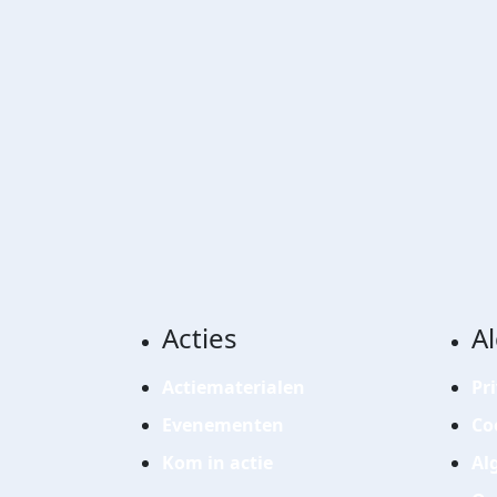
Acties
A
Actiematerialen
Pr
Evenementen
Co
Kom in actie
Al