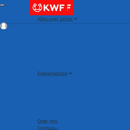
Alles over acties
Login
Evenementen
Over ons
Contact