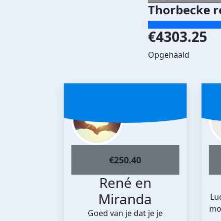
Thorbecke r
€4303.25
Opgehaald
€
250.40
René en
Miranda
Luc
mo
Goed van je dat je je