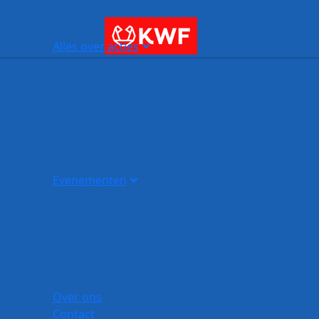
Alles over acties
Evenementen
Over ons
Contact