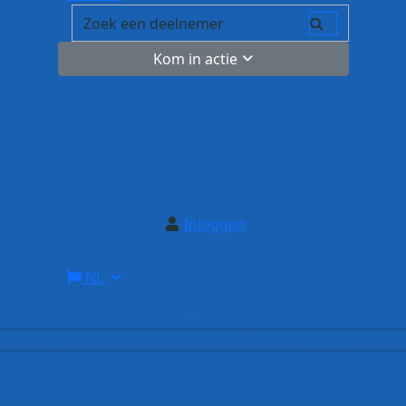
Kom in actie
Inloggen
NL