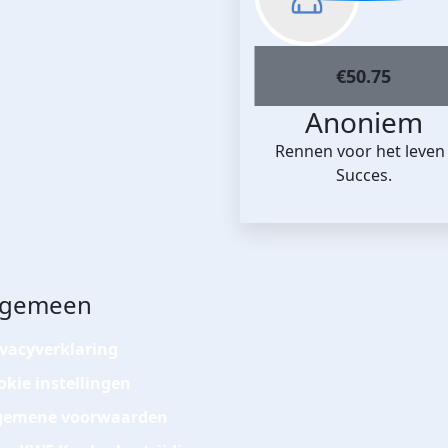
€
50.75
Anoniem
Rennen voor het leven 
Succes.
lgemeen
ivacyverklaring
okie instellingen
gemene voorwaarden