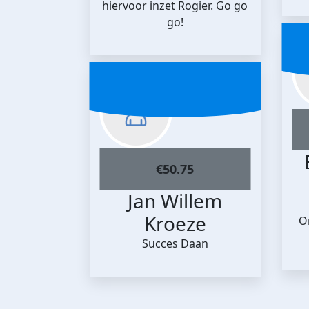
hiervoor inzet Rogier. Go go
go!
€
50.75
Jan Willem
Kroeze
O
Succes Daan