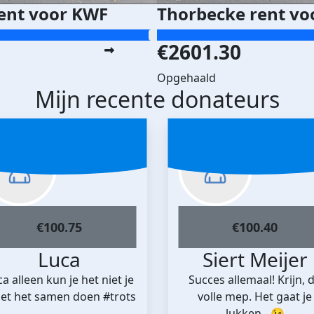
ent voor KWF
Thorbecke rent vo
€2601.30
Opgehaald
Mijn recente donateurs
€
100.75
€
100.40
Luca
Siert Meijer
a alleen kun je het niet je
Succes allemaal! Krijn, 
et het samen doen #trots
volle mep. Het gaat je
lukken…😉