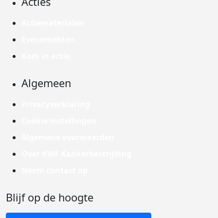
Acties
Actiematerialen
Evenementen
Kom in actie
Algemeen
Privacyverklaring
Cookie instellingen
Algemene voorwaarden
Over KWF Kankerbestrijding
Neem contact op
Blijf op de hoogte