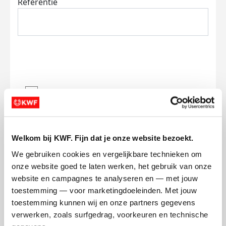
Referentie
Ik wil bijdragen aan de transactiekosten
en betaal €0.75 extra.
Doneer nu
Welkom bij KWF. Fijn dat je onze website bezoekt.
We gebruiken cookies en vergelijkbare technieken om 
onze website goed te laten werken, het gebruik van onze 
website en campagnes te analyseren en — met jouw 
toestemming — voor marketingdoeleinden. Met jouw 
Opgehaald
Streefbedrag
€4.303
€2.500
toestemming kunnen wij en onze partners gegevens 
verwerken, zoals surfgedrag, voorkeuren en technische 