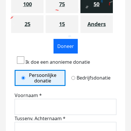
100
75
50
25
15
Anders
Doneer
Ik doe een anonieme donatie
Persoonlijke
Bedrijfsdonatie
donatie
Voornaam *
Tussenv.
Achternaam *