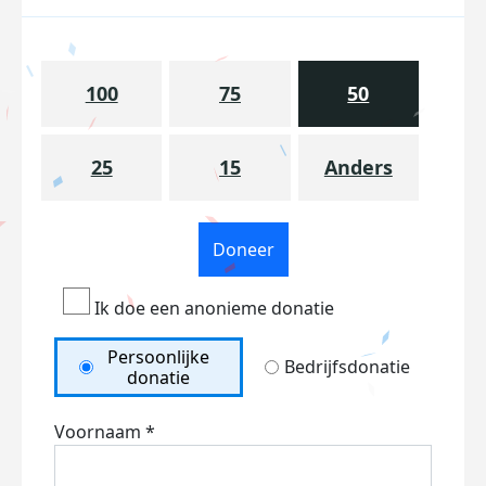
100
75
50
25
15
Anders
Doneer
Ik doe een anonieme donatie
Persoonlijke
Bedrijfsdonatie
donatie
Voornaam *