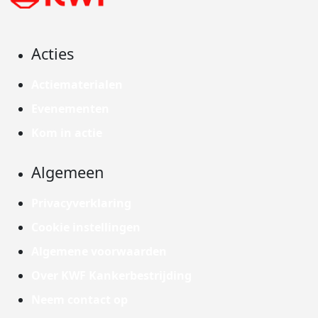
Acties
Actiematerialen
Evenementen
Kom in actie
Algemeen
Privacyverklaring
Cookie instellingen
Algemene voorwaarden
Over KWF Kankerbestrijding
Neem contact op