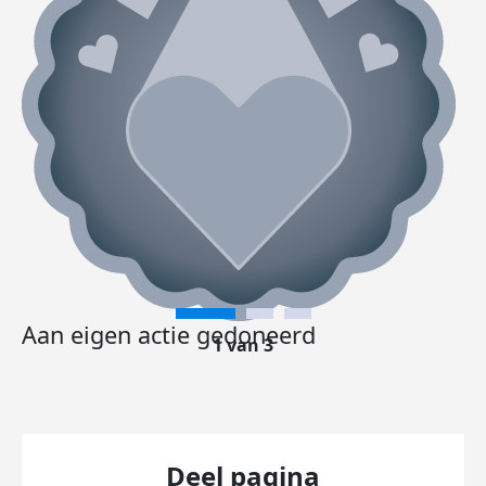
Aan eigen actie gedoneerd
1 van 3
Deel pagina