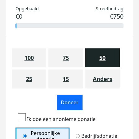
Opgehaald
Streefbedrag
€0
€750
100
75
50
25
15
Anders
Doneer
Ik doe een anonieme donatie
Persoonlijke
Bedrijfsdonatie
donatie