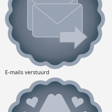
E-mails verstuurd