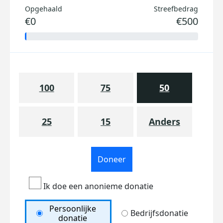
Opgehaald
Streefbedrag
€0
€500
100
75
50
25
15
Anders
Doneer
Ik doe een anonieme donatie
Persoonlijke
Bedrijfsdonatie
donatie