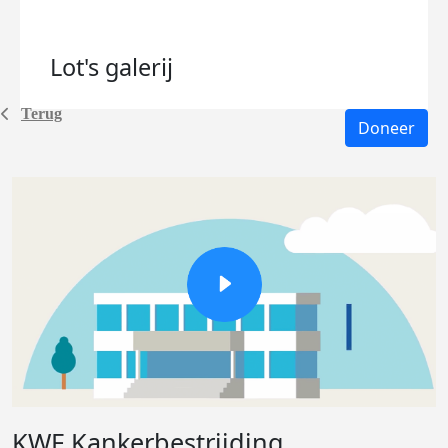
Lot's
galerij
Terug
Doneer
KWF Kankerbestrijding