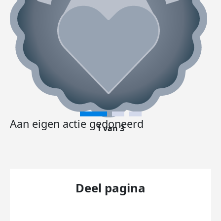
Aan eigen actie gedoneerd
1 van 3
Deel pagina