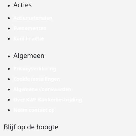
Acties
Actiematerialen
Evenementen
Kom in actie
Algemeen
Privacyverklaring
Cookie instellingen
Algemene voorwaarden
Over KWF Kankerbestrijding
Neem contact op
Blijf op de hoogte