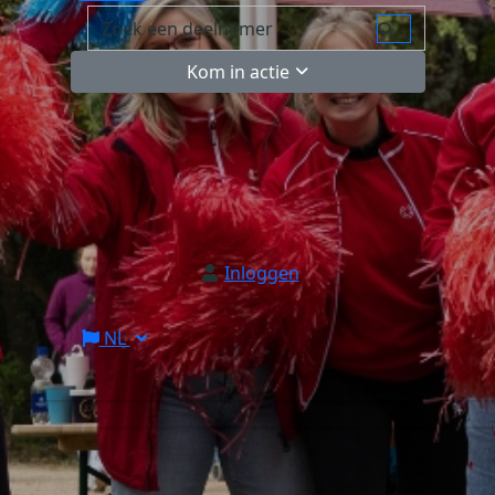
Kom in actie
Inloggen
NL