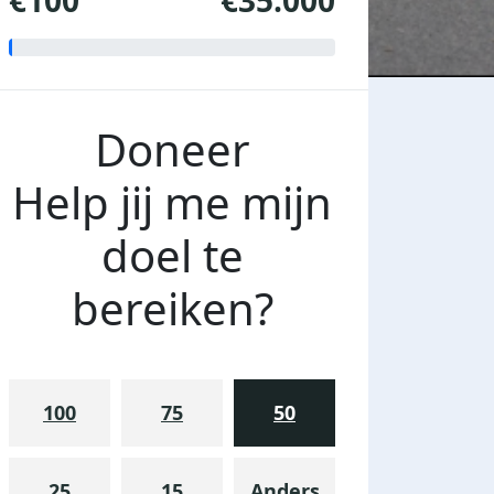
€100
€35.000
Doneer
Help jij me mijn
doel te
bereiken?
100
75
50
25
15
Anders