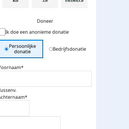
Doneer
Ik doe een anonieme donatie
Donation Type
Persoonlijke
Bedrijfsdonatie
donatie
Voornaam*
Tussenv.
Achternaam*