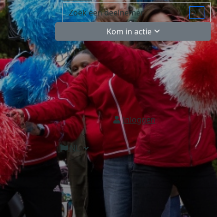
Kom in actie
Inloggen
NL