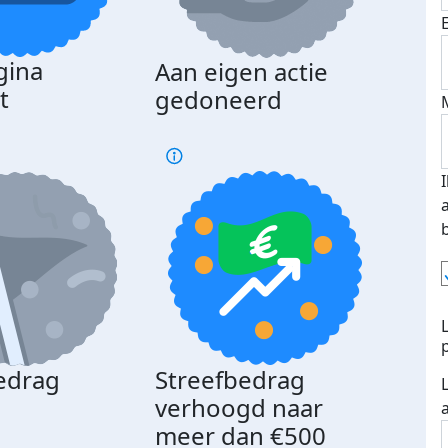
gina
Aan eigen actie
Dona
t
gedoneerd
beda
edrag
Streefbedrag
d
verhoogd naar
meer dan €500