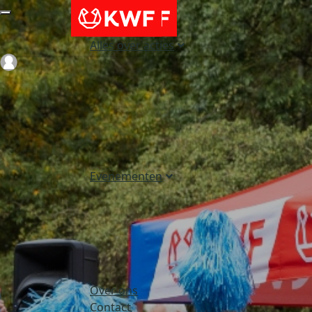
Alles over acties
Login
Evenementen
Over ons
Contact