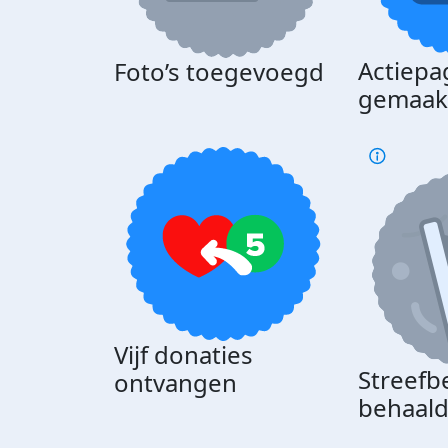
Actiepa
Foto’s toegevoegd
gemaak
Vijf donaties
Streefb
ontvangen
behaal