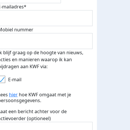
E-mailadres*
teurs
nkt
Mobiel nummer
Ik blijf graag op de hoogte van nieuws,
acties en manieren waarop ik kan
bijdragen aan KWF via:
E-mail
Lees
hier
hoe KWF omgaat met je
persoonsgegevens.
Laat een bericht achter voor de
actievoerder (optioneel)