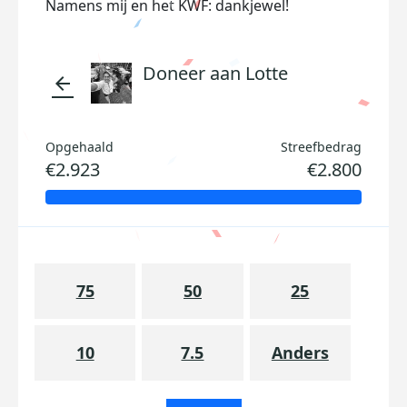
Namens mij en het KWF: dankjewel!
Doneer aan Lotte
arrow_back
Opgehaald
Streefbedrag
€2.923
€2.800
75
50
25
10
7.5
Anders