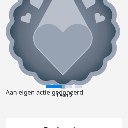
Aan eigen actie gedoneerd
1 van 3