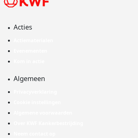
Acties
Actiematerialen
Evenementen
Kom in actie
Algemeen
Privacyverklaring
Cookie instellingen
Algemene voorwaarden
Over KWF Kankerbestrijding
Neem contact op