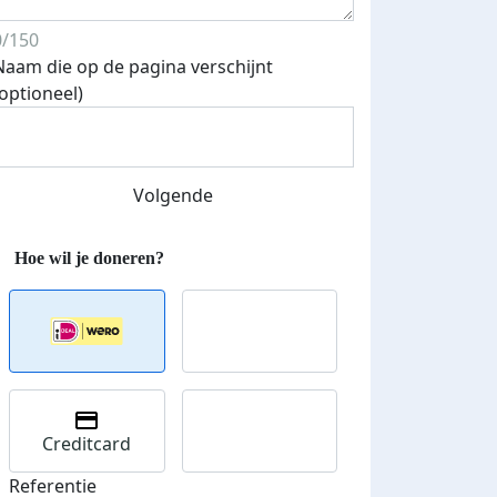
0/150
Naam die op de pagina verschijnt
(optioneel)
Streefbedrag verhoogd
Volgende
Creditcard
Referentie