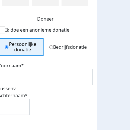
Doneer
Ik doe een anonieme donatie
Donation Type
Persoonlijke
Bedrijfsdonatie
donatie
Voornaam*
Tussenv.
Achternaam*