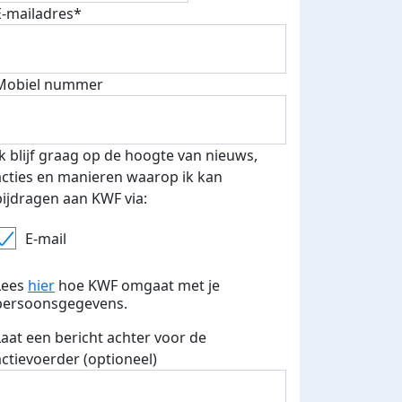
E-mailadres*
Mobiel nummer
 euro opgehaald: t-shirt
E-mails verstuurd
iend
Ik blijf graag op de hoogte van nieuws,
acties en manieren waarop ik kan
bijdragen aan KWF via:
E-mail
Lees
hier
hoe KWF omgaat met je
persoonsgegevens.
Laat een bericht achter voor de
actievoerder (optioneel)