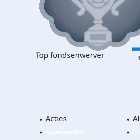
Top fondsenwerver
1
Acties
A
Actiematerialen
Pr