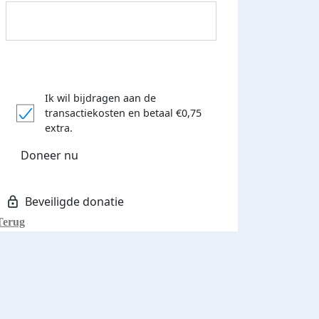
Ik wil bijdragen aan de
transactiekosten
en betaal €0,75
Donateurs bedankt
extra.
Doneer nu
Terug