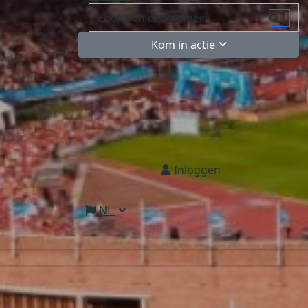
Kom in actie
Inloggen
NL