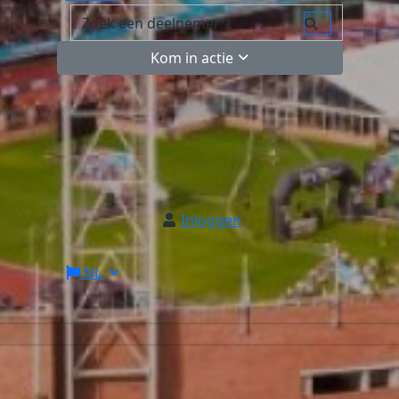
Kom in actie
Inloggen
NL