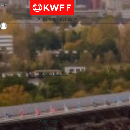
Alles over acties
Login
Evenementen
Over ons
Contact