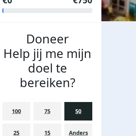
€0
€750
Doneer
Help jij me mijn
doel te
bereiken?
100
75
50
25
15
Anders