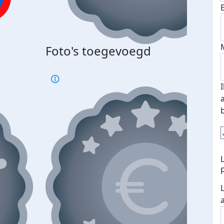
Foto's toegevoegd
€500
verd