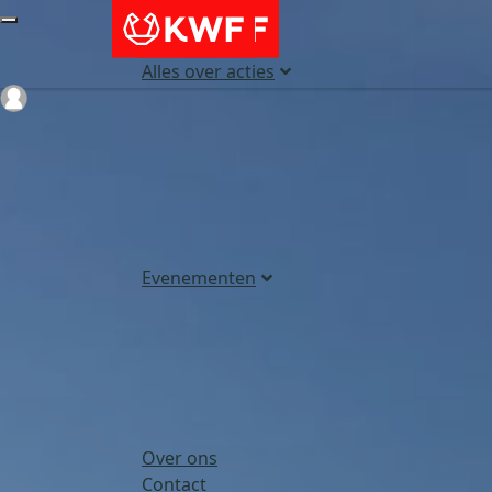
Alles over acties
Login
Evenementen
Over ons
Contact