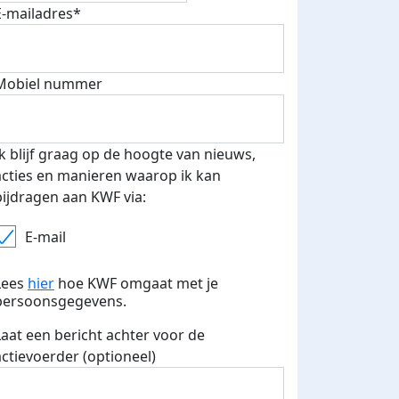
E-mailadres*
fondsenwerver
E-mails verstuurd
Mobiel nummer
Ik blijf graag op de hoogte van nieuws,
acties en manieren waarop ik kan
bijdragen aan KWF via:
E-mail
Lees
hier
hoe KWF omgaat met je
persoonsgegevens.
Laat een bericht achter voor de
actievoerder (optioneel)