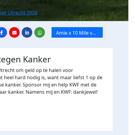
Dekker
ker Utrecht 2026
Amie x 10 Mile van
Utrecht
 tegen Kanker
Utrecht om geld op te halen voor
heel hard nodig is, want maar liefst 1 op de
se kanker. Sponsor mij en help KWF met de
naar kanker. Namens mij en KWF: dankjewel!