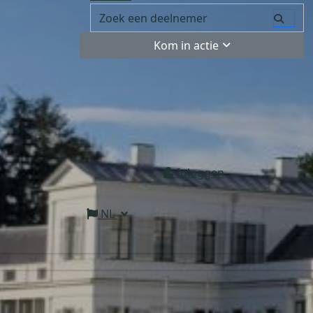
Kom in actie
Inloggen
NL