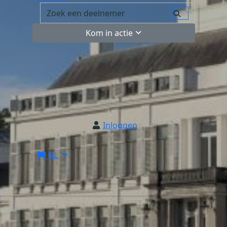
Kom in actie
Inloggen
NL