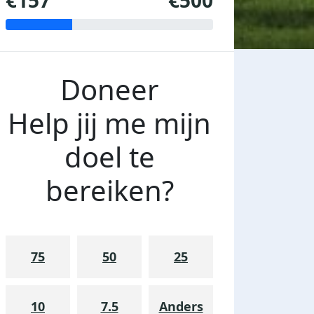
€157
€500
Doneer
Help jij me mijn
doel te
bereiken?
75
50
25
10
7.5
Anders