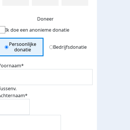
Doneer
Ik doe een anonieme donatie
Donation Type
Persoonlijke
Bedrijfsdonatie
donatie
Voornaam*
Tussenv.
Achternaam*