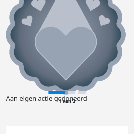
Aan eigen actie gedoneerd
1 van 3