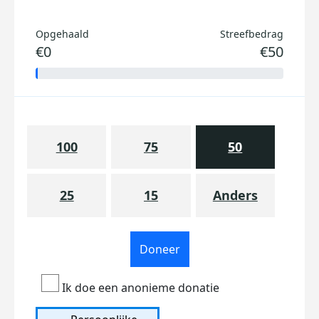
Opgehaald
Streefbedrag
€0
€50
100
75
50
25
15
Anders
Doneer
Ik doe een anonieme donatie