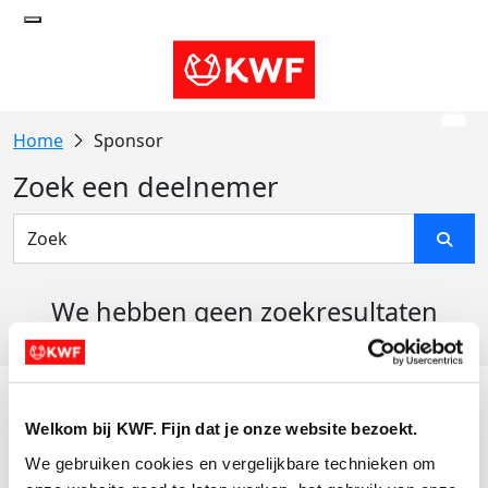
Sponsor
Zoek een deelnemer
We hebben geen zoekresultaten
gevonden
Acties
Welkom bij KWF. Fijn dat je onze website bezoekt.
Actiematerialen
We gebruiken cookies en vergelijkbare technieken om 
Evenementen