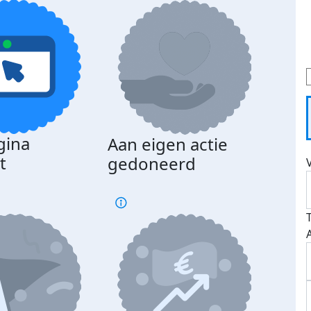
gina
Aan eigen actie
Dona
t
gedoneerd
beda