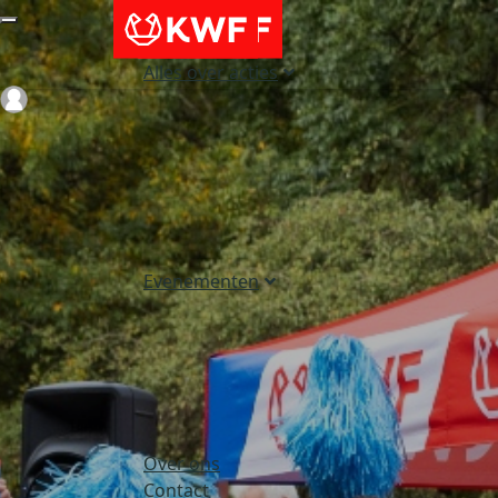
Alles over acties
Login
Evenementen
Over ons
Contact