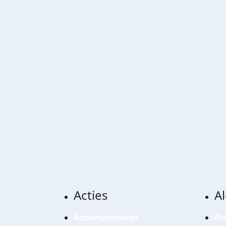
Acties
A
Actiematerialen
Pr