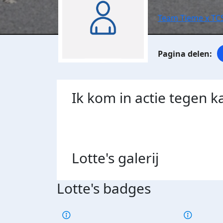
Team Tieme x T
Ik kom in actie tegen k
Lotte's
galerij
Lotte's badges