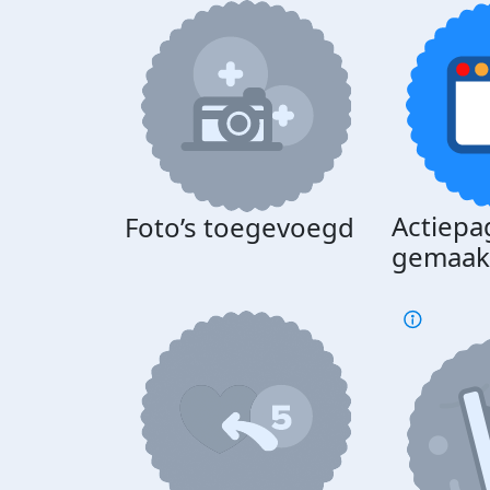
Actiepa
Foto’s toegevoegd
gemaak