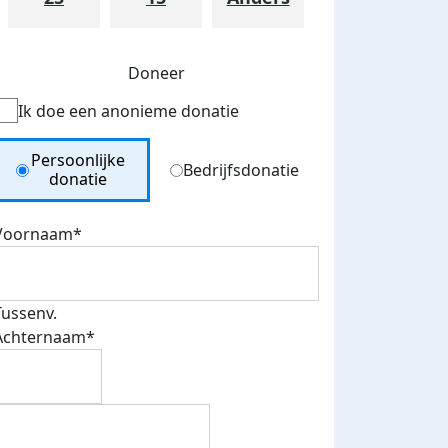
Doneer
Ik doe een anonieme donatie
Donation Type
Persoonlijke
Bedrijfsdonatie
donatie
teurs
nkt
Voornaam*
Tussenv.
Achternaam*