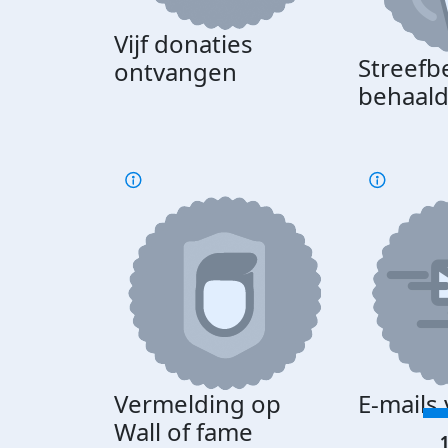
Vijf donaties
Streefb
ontvangen
behaal
Vermelding op
E-mails
Wall of fame
1