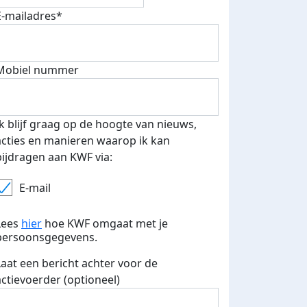
E-mailadres*
Mobiel nummer
Ik blijf graag op de hoogte van nieuws,
acties en manieren waarop ik kan
bijdragen aan KWF via:
E-mail
Lees
hier
hoe KWF omgaat met je
persoonsgegevens.
Laat een bericht achter voor de
actievoerder (optioneel)