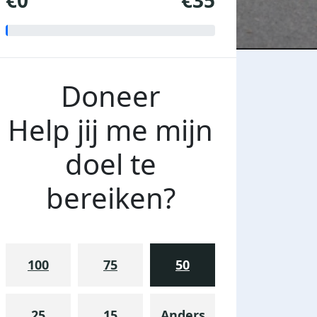
€0
€35
Doneer
Help jij me mijn
doel te
bereiken?
100
75
50
25
15
Anders