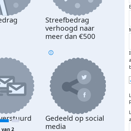
edrag
Streefbedrag
d
verhoogd naar
meer dan €500
 verstuurd
Gedeeld op social
media
 van 2