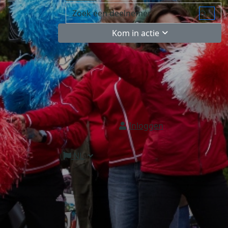
Kom in actie
Inloggen
NL