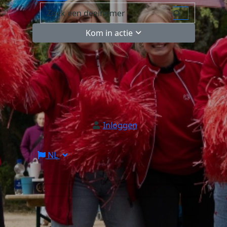
Kom in actie
Inloggen
NL