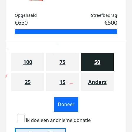
Opgehaald
Streefbedrag
€650
€500
100
75
50
25
15
Anders
Doneer
Ik doe een anonieme donatie