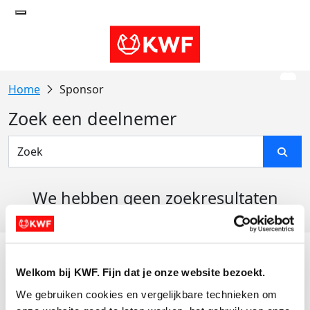
Sponsor
Zoek een deelnemer
We hebben geen zoekresultaten
gevonden
Acties
Welkom bij KWF. Fijn dat je onze website bezoekt.
Actiematerialen
We gebruiken cookies en vergelijkbare technieken om 
Evenementen