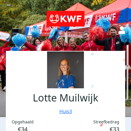
Lotte Muilwijk
Huis3
Opgehaald
Streefbedrag
€34
€33