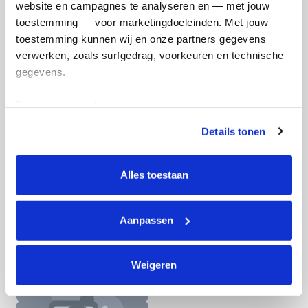
website en campagnes te analyseren en — met jouw 
Doneer nu
toestemming — voor marketingdoeleinden. Met jouw 
toestemming kunnen wij en onze partners gegevens 
verwerken, zoals surfgedrag, voorkeuren en technische 
gegevens.
Opgehaald
Streefbedrag
Deze gegevens helpen ons om campagnes te meten, 
€34
€33
prestaties te verbeteren en relevante KWF-content te 
Details tonen
tonen. Je kunt je toestemming op elk moment wijzigen of 
Doneer
Word lid van ons team
intrekken via Cookie instellingen onderaan de pagina. De 
lijst met cookies is te vinden in het tabblad “details”.
Alles toestaan
Lotte's badges
Aanpassen
Weigeren