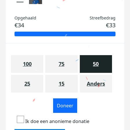
Opgehaald
Streefbedrag
€34
€33
100
75
50
25
15
Anders
Doneer
Ik doe een anonieme donatie