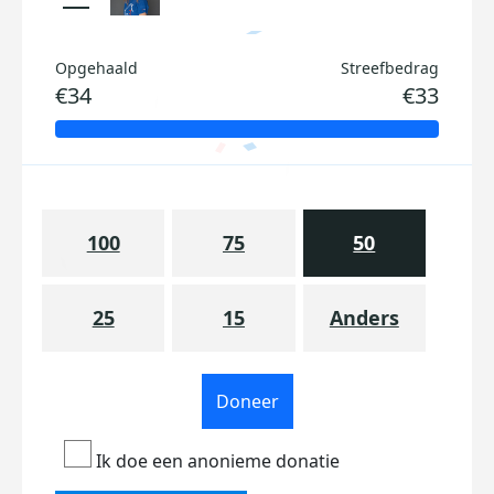
Opgehaald
Streefbedrag
€34
€33
100
75
50
25
15
Anders
Doneer
Ik doe een anonieme donatie