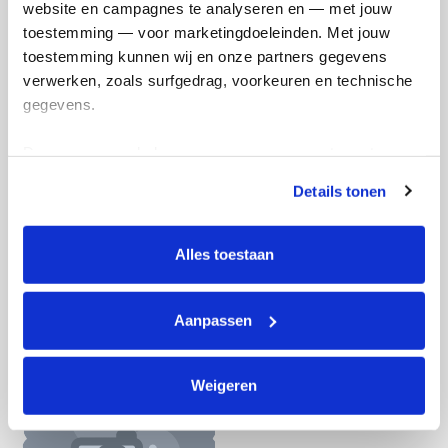
website en campagnes te analyseren en — met jouw 
Doneer nu
toestemming — voor marketingdoeleinden. Met jouw 
toestemming kunnen wij en onze partners gegevens 
verwerken, zoals surfgedrag, voorkeuren en technische 
gegevens.
Opgehaald
Streefbedrag
Deze gegevens helpen ons om campagnes te meten, 
€34
€33
prestaties te verbeteren en relevante KWF-content te 
Details tonen
tonen. Je kunt je toestemming op elk moment wijzigen of 
Doneer
Word lid van ons team
intrekken via Cookie instellingen onderaan de pagina. De 
lijst met cookies is te vinden in het tabblad “details”.
Alles toestaan
Lotte's badges
Aanpassen
Weigeren