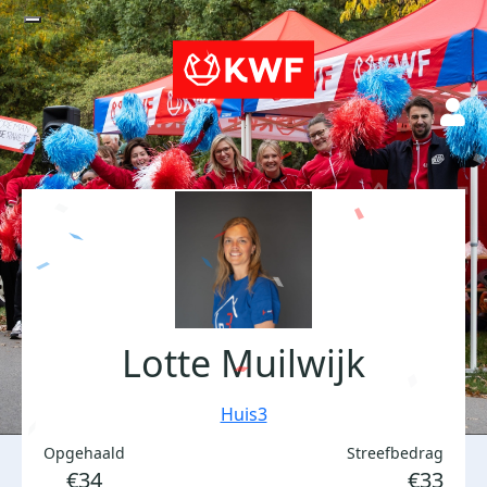
Lotte Muilwijk
Huis3
Opgehaald
Streefbedrag
€34
€33