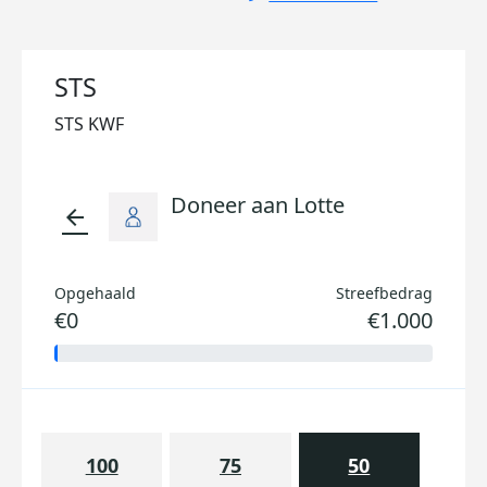
STS
STS KWF
Doneer aan Lotte
arrow_back
Opgehaald
Streefbedrag
€0
€1.000
100
75
50