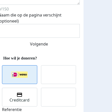
0/150
Naam die op de pagina verschijnt
(optioneel)
Streefbedrag verhoogd
Volgende
Creditcard
Referentie