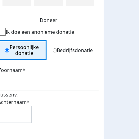
Doneer
Ik doe een anonieme donatie
Donation Type
Persoonlijke
Bedrijfsdonatie
donatie
Voornaam*
Tussenv.
Achternaam*