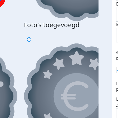
Foto's toegevoegd
€500
verd