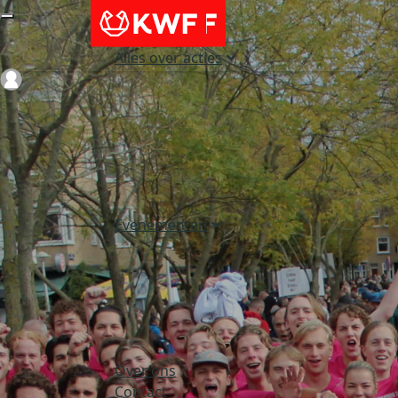
Alles over acties
Login
Evenementen
Over ons
Contact