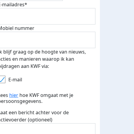
E-mailadres*
 euro opgehaald: t-shirt
E-mails verstuurd
Mobiel nummer
iend
Ik blijf graag op de hoogte van nieuws,
acties en manieren waarop ik kan
bijdragen aan KWF via:
E-mail
Lees
hier
hoe KWF omgaat met je
persoonsgegevens.
Laat een bericht achter voor de
actievoerder (optioneel)