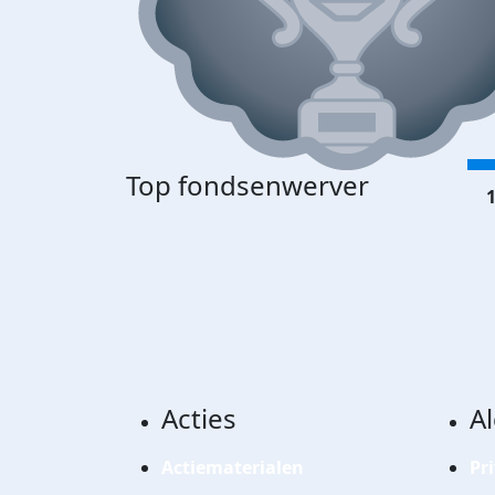
Top fondsenwerver
1
Acties
A
Actiematerialen
Pr