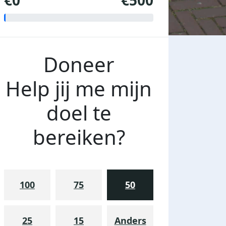
€0
€500
Doneer
Help jij me mijn
doel te
bereiken?
100
75
50
25
15
Anders