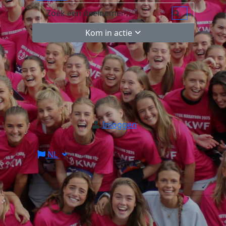
Kom in actie
Inloggen
NL