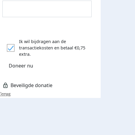
Ik wil bijdragen aan de
transactiekosten
en betaal €0,75
Donateurs bedankt
extra.
Doneer nu
Terug