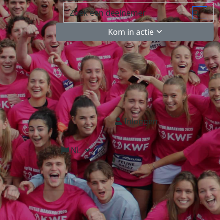
Kom in actie
Inloggen
NL